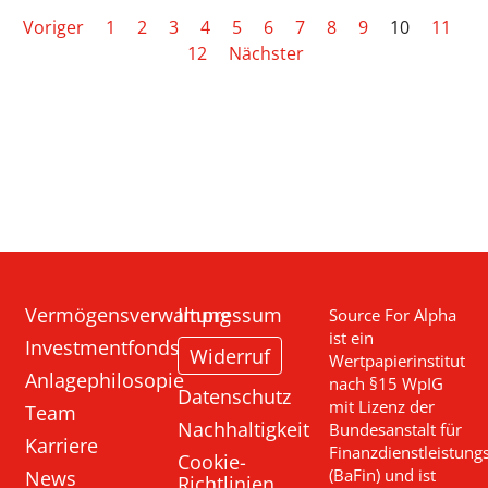
Voriger
1
2
3
4
5
6
7
8
9
10
11
12
Nächster
Vermögensverwaltung
Impressum
Source For Alpha
ist ein
Investmentfonds
Widerruf
Wertpapierinstitut
Anlagephilosopie
nach §15 WpIG
Datenschutz
mit Lizenz der
Team
Nachhaltigkeit
Bundesanstalt für
Karriere
Finanzdienstleistung
Cookie-
News
(BaFin) und ist
Richtlinien