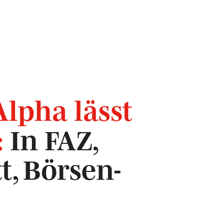
on öffnen
Alpha lässt
:
In FAZ,
t, Börsen-