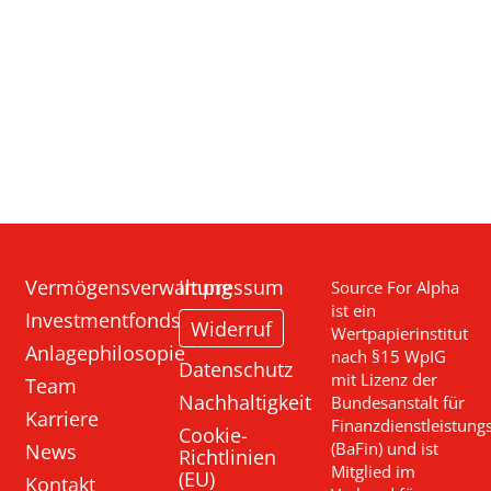
Vermögensverwaltung
Impressum
Source For Alpha
ist ein
Investmentfonds
Widerruf
Wertpapierinstitut
Anlagephilosopie
nach §15 WpIG
Datenschutz
mit Lizenz der
Team
Nachhaltigkeit
Bundesanstalt für
Karriere
Finanzdienstleistung
Cookie-
News
(BaFin) und ist
Richtlinien
Mitglied im
(EU)
Kontakt