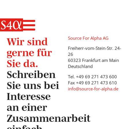
Haupt-Navigati
Wir sind
Source For Alpha AG
gerne für
Freiherr-vom-Stein-Str. 24-
26
Sie da.
60323 Frankfurt am Main
Deutschland
Schreiben
Tel. +49 69 271 473 600
Sie uns bei
Fax +49 69 271 473 610
info@source-for-alpha.de
Interesse
an einer
Zusammenarbeit
einfach.