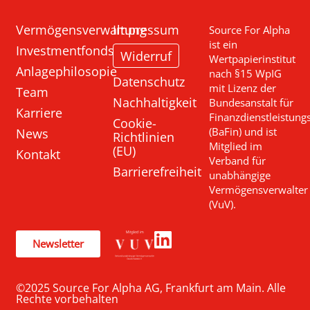
Vermögensverwaltung
Impressum
Source For Alpha
ist ein
Investmentfonds
Widerruf
Wertpapierinstitut
Anlagephilosopie
nach §15 WpIG
Datenschutz
mit Lizenz der
Team
Nachhaltigkeit
Bundesanstalt für
Karriere
Finanzdienstleistung
Cookie-
News
(BaFin) und ist
Richtlinien
Mitglied im
(EU)
Kontakt
Verband für
Barrierefreiheit
unabhängige
Vermögensverwalter
(VuV).
Newsletter
©2025 Source For Alpha AG, Frankfurt am Main. Alle
Rechte vorbehalten