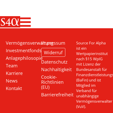
Haupt-Navigati
Vermögensverwaltung
Impressum
Source For Alpha
ist ein
Investmentfonds
Widerruf
Wertpapierinstitut
Anlagephilosopie
nach §15 WpIG
Datenschutz
mit Lizenz der
Team
Nachhaltigkeit
Bundesanstalt für
Karriere
Finanzdienstleistung
Cookie-
News
(BaFin) und ist
Richtlinien
Mitglied im
(EU)
Kontakt
Verband für
Barrierefreiheit
unabhängige
Vermögensverwalter
(VuV).