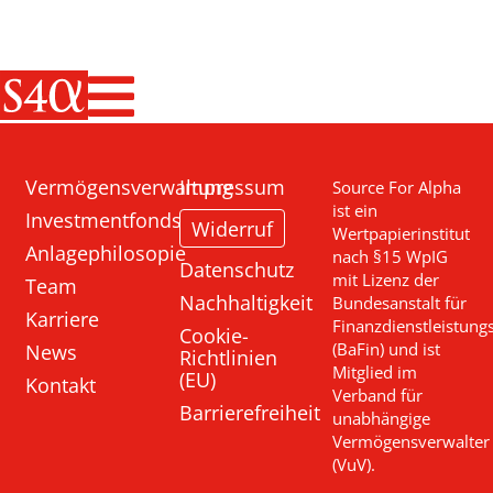
Haupt-Navigati
Vermögensverwaltung
Impressum
Source For Alpha
ist ein
Investmentfonds
Widerruf
Wertpapierinstitut
Anlagephilosopie
nach §15 WpIG
Datenschutz
mit Lizenz der
Team
Nachhaltigkeit
Bundesanstalt für
Karriere
Finanzdienstleistung
Cookie-
News
(BaFin) und ist
Richtlinien
Mitglied im
(EU)
Kontakt
Verband für
Barrierefreiheit
unabhängige
Vermögensverwalter
(VuV).