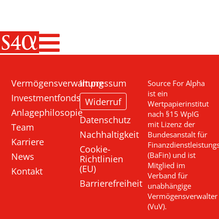
Haupt-Navigati
Vermögensverwaltung
Impressum
Source For Alpha
ist ein
Investmentfonds
Widerruf
Wertpapierinstitut
Anlagephilosopie
nach §15 WpIG
Datenschutz
mit Lizenz der
Team
Nachhaltigkeit
Bundesanstalt für
Karriere
Finanzdienstleistung
Cookie-
News
(BaFin) und ist
Richtlinien
Mitglied im
(EU)
Kontakt
Verband für
Barrierefreiheit
unabhängige
Vermögensverwalter
(VuV).