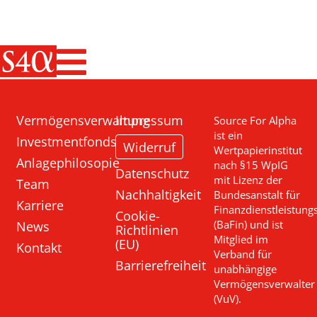
Haupt-Navigati
Vermögensverwaltung
Impressum
Source For Alpha
ist ein
Investmentfonds
Widerruf
Wertpapierinstitut
Anlagephilosopie
nach §15 WpIG
Datenschutz
mit Lizenz der
Team
Nachhaltigkeit
Bundesanstalt für
Karriere
Finanzdienstleistung
Cookie-
News
(BaFin) und ist
Richtlinien
Mitglied im
(EU)
Kontakt
Verband für
Barrierefreiheit
unabhängige
Vermögensverwalter
(VuV).