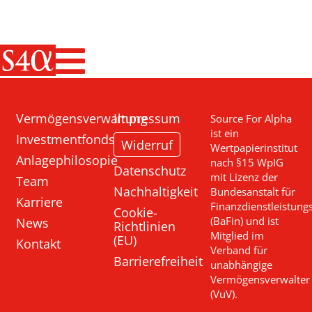
Haupt-Navigati
Vermögensverwaltung
Impressum
Source For Alpha
ist ein
Investmentfonds
Widerruf
Wertpapierinstitut
Anlagephilosopie
nach §15 WpIG
Datenschutz
mit Lizenz der
Team
Nachhaltigkeit
Bundesanstalt für
Karriere
Finanzdienstleistung
Cookie-
News
(BaFin) und ist
Richtlinien
Mitglied im
(EU)
Kontakt
Verband für
Barrierefreiheit
unabhängige
Vermögensverwalter
(VuV).