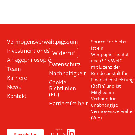
Vermögensverwaltung
Impressum
Source For Alpha
ist ein
Investmentfonds
Widerruf
Wertpapierinstitut
Anlagephilosopie
nach §15 WpIG
Datenschutz
mit Lizenz der
Team
Nachhaltigkeit
Bundesanstalt für
Karriere
Finanzdienstleistung
Cookie-
News
(BaFin) und ist
Richtlinien
Mitglied im
(EU)
Kontakt
Verband für
Barrierefreiheit
unabhängige
Vermögensverwalter
(VuV).
Newsletter