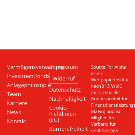
Vermögensverwaltung
Impressum
Source For Alpha
ist ein
Investmentfonds
Widerruf
Wertpapierinstitut
Anlagephilosopie
nach §15 WpIG
Datenschutz
mit Lizenz der
Team
Nachhaltigkeit
Bundesanstalt für
Karriere
Finanzdienstleistung
Cookie-
News
(BaFin) und ist
Richtlinien
Mitglied im
(EU)
Kontakt
Verband für
Barrierefreiheit
unabhängige