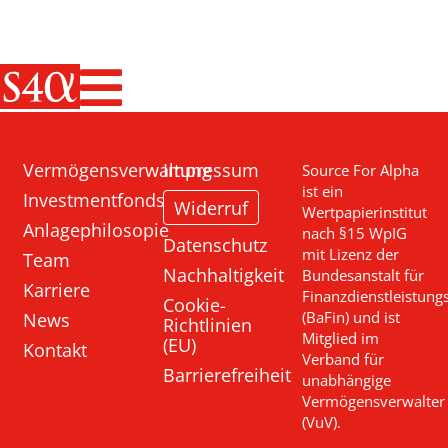
Haupt-Navigati
Vermögensverwaltung
Impressum
Source For Alpha
ist ein
Investmentfonds
Widerruf
Wertpapierinstitut
Anlagephilosopie
nach §15 WpIG
Datenschutz
mit Lizenz der
Team
Nachhaltigkeit
Bundesanstalt für
Karriere
Finanzdienstleistung
Cookie-
News
(BaFin) und ist
Richtlinien
Mitglied im
(EU)
Kontakt
Verband für
Barrierefreiheit
unabhängige
Vermögensverwalter
(VuV).