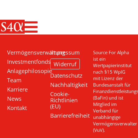
Haupt-Navigati
Vermögensverwaltung
Impressum
Source For Alpha
ist ein
Investmentfonds
Widerruf
Wertpapierinstitut
Anlagephilosopie
nach §15 WpIG
Datenschutz
mit Lizenz der
Team
Nachhaltigkeit
Bundesanstalt für
Karriere
Finanzdienstleistung
Cookie-
News
(BaFin) und ist
Richtlinien
Mitglied im
(EU)
Kontakt
Verband für
Barrierefreiheit
unabhängige
Vermögensverwalter
(VuV).