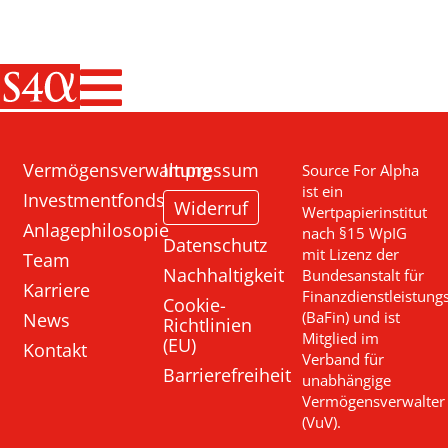
Haupt-Navigati
Vermögensverwaltung
Impressum
Source For Alpha
ist ein
Investmentfonds
Widerruf
Wertpapierinstitut
Anlagephilosopie
nach §15 WpIG
Datenschutz
mit Lizenz der
Team
Nachhaltigkeit
Bundesanstalt für
Karriere
Finanzdienstleistung
Cookie-
News
(BaFin) und ist
Richtlinien
Mitglied im
(EU)
Kontakt
Verband für
Barrierefreiheit
unabhängige
Vermögensverwalter
(VuV).